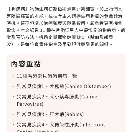
【狗疾病】狗狗生病初期徵兆通常非常細微，加上牠們具
有隱藏痛苦的本能，往往令主人錯過生病狗隻的黃金診治
時機。這不但增加治療難度與獸醫費用，嚴重者更有機會
致命。本文細數 11 種在香港汪星人中最常見的狗疾病、病
徵及預防方法。透過定期寵物健康檢查（驗血及超聲
波），是每位負責任狗主及早發現健康隱患的關鍵。
內容重點
11種香港常見狗狗疾病一覽
狗常見疾病1‧犬瘟熱(Canine Distemper)
狗常見疾病2‧犬小病毒腸炎(Canine
Parvovirus)
狗常見疾病3‧狂犬病(Rabies)
狗常見疾病4‧犬傳染性肝炎(Infectious
Canine Hepatitis)