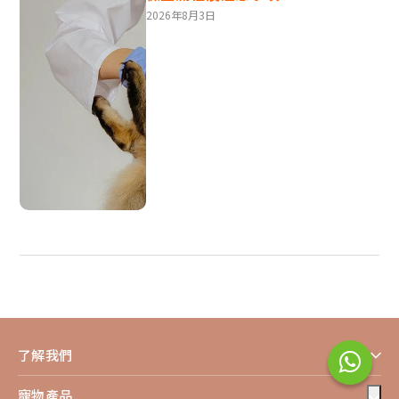
2026年8月3日
VetiVa寵物疫苗 - 狂犬疫苗 (狗)
尖沙咀
適用於6個月以上的狗狗
保護狗狗免受狂犬病的侵害
$410
立即預訂
狗常見疾病4‧犬傳染性肝炎
了解我們
(Infectious Canine Hepatitis)
寵物產品