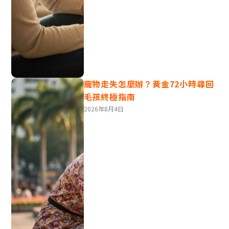
鈎狀螺旋體病的侵害
$530
立即預訂
寵物走失怎麼辦？黃金72小時尋回
毛孩終極指南
2026年8月4日
萊奧動物醫療中心 狗狗五合一疫苗 (DHPPiL)
油麻地
適用於所有年齡及體重的狗隻
為狗狗提供保護，使其遠離犬瘟熱、肝炎、細小病毒、副
流感病毒和鉤狀螺旋體病的威脅。
$300
立即預訂