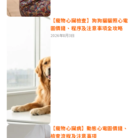
【寵物心臟檢查】狗狗貓貓照心電
狗常見疾病3‧狂犬病(Rabies)
圖價錢、程序及注意事項全攻略
2026年8月3日
香港法定必須接種的疫苗，俗稱瘋狗症，由狂犬病病毒引
起，通過被感染動物咬傷或抓傷傳播，所有哺乳類動物
──包括狗和人類都有機會受感染。特別是未有狂犬病疫
苗接種的地區，傳播和感染風險更高！
病徵：行為改變、過度興奮、恐水症、癲癇、
麻痺
死亡率：發病後幾乎100%致命
預防方法：接種狂犬病疫苗，根據法例每三年
接種狂犬病疫苗並續領狗牌。
【寵物心臟病】動態心電圖價錢、
狂犬病疫苗接種地點及價錢
檢查流程及注意事項