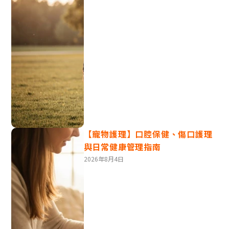
(Canine Parvovirus)
俗稱「狗瘟」的一種，由犬小病毒引起，通過接觸受感染
的糞便傳播，而且傳染性高，主要影響6個月以下的幼犬。
病徵：嘔吐、腹瀉(通常帶血)、食慾不振、體
重減輕
死亡率：幼犬約7-10%、成犬低於1%
預防方法：接種犬小病毒疫苗
【寵物護理】口腔保健、傷口護理
狗疫苗接種地點及價錢
與日常健康管理指南
2026年8月4日
VetiVa寵物疫苗 - 混合預防針 DHPPi+L (狗)
尖沙咀
適用於2個月以上的狗狗
保護狗狗免受犬瘟熱、肝炎、細小病毒、副流感病毒以及