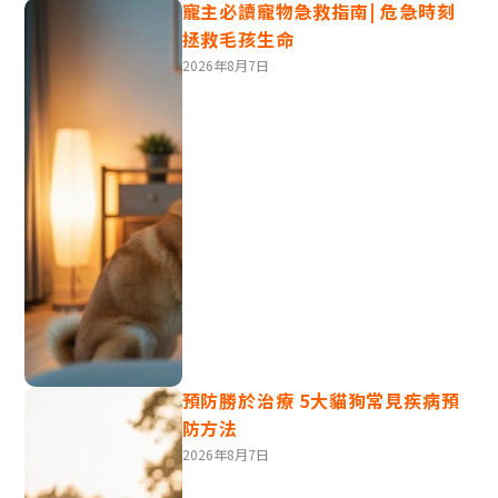
寵主必讀寵物急救指南| 危急時刻
拯救毛孩生命
狗常見疾病1‧犬瘟熱(Canine
2026年8月7日
Distemper)
由犬瘟熱病毒引起，主要通過空氣和接觸傳播。犬瘟熱具
高傳染性，所有年齡的狗隻都有機會感染，特別是幼犬和
未
接種疫苗
的狗隻。
病徵：發燒、咳嗽、鼻涕、嘔吐、腹瀉、、後
期會出現癲癇抽搐
死亡率：極高，幼犬及未打針狗隻高達 50-
80%
預防方法：接種犬瘟熱疫苗
預防勝於治療 5大貓狗常見疾病預
防方法
狗常見疾病2‧犬小病毒腸炎
2026年8月7日