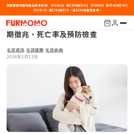
用優惠碼買寵物產品即享折扣: 【FUR20】滿$300減$20 | 【FUR40】滿$500減$40 |
【FUR70】滿$700減$70 。滿$350自動免運費。
11種常見狗疾病：拆解狗狗病症初
期徵兆、死亡率及預防檢查
毛孩資訊
毛孩健康
毛孩疾病
/
/
2026年1月13日