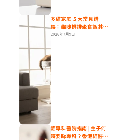
多貓家庭 5 大常見錯
誤：貓咪排排坐食飯其實
超大壓力？
2026年7月9日
季會長
獨特的
貓專科醫院指南| 主子何
時要睇專科？香港貓醫院