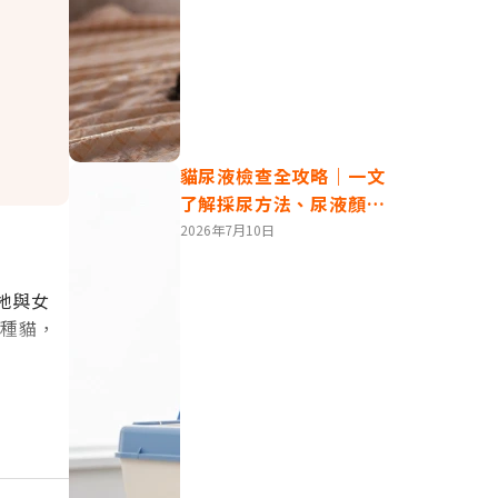
貓尿液檢查全攻略｜一文
了解採尿方法、尿液顏色
判讀及檢查費用
2026年7月10日
牠與女
純種貓，