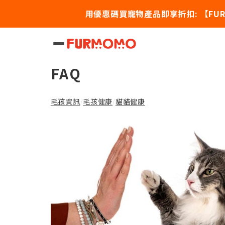
用優惠碼買寵物產品即享折扣: 【FUR20】
【優雅的大毛孩】挪威森
FAQ
毛孩資訊
毛孩健康
貓貓健康
/
/