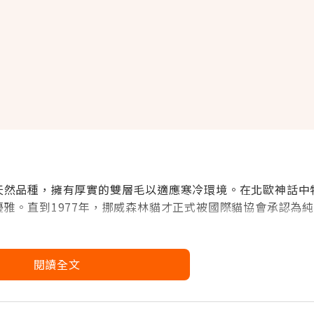
天然品種，擁有厚實的雙層毛以適應寒冷環境。在北歐神話中
雅。直到1977年，挪威森林貓才正式被國際貓協會
承認為
閱讀全文
–20年