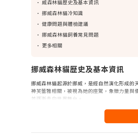
威森林貓歷史及基本資訊
挪威森林貓冷知識
健康問題與體檢建議
挪威森林貓飼養常見問題
更多相關
挪
威森林貓歷史及基本資訊
挪威森林貓起源於挪威，是經自然演化形成的
神芙蕾雅相關，被視為她的座駕，象徵力量與優
並逐漸走向世界舞台。
挪威森林貓基本資訊
平均壽命：
12–16年，良好照顧下可達18
雄性平均體重：
6–10公斤