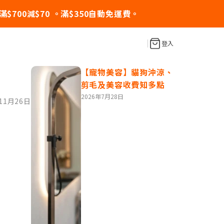
】滿$700減$70 。滿$350自動免運費。
登入
養
編輯推介
【寵物美容】貓狗沖涼、
剪毛及美容收費知多點
2026年7月28日
11月26日