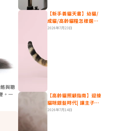
【新手養貓天書】幼貓/
成貓/高齡貓糧怎樣選？
貓乾糧vs貓濕糧| 轉糧方
2026年7月23日
式須知
骨骼與聰
譽。一
【高齡貓照顧指南】迎接
貓咪銀髮時代| 讓主子安
享晚年生活
2026年7月14日