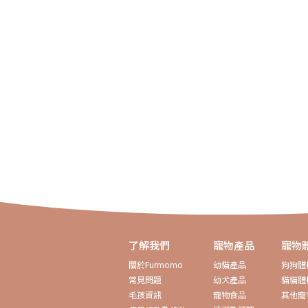
了解我們
寵物產品
寵物
關於Furmomo
幼貓產品
狗狗體
健康問題與體檢建議
常見問題
幼犬產品
貓貓體
毛孩資訊
寵物食品
其他寵