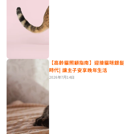
貓咪眼神2 - 瞇瞇眼代表貓咪很放鬆
【高齡貓照顧指南】迎接貓咪銀髮
時代| 讓主子安享晚年生活
2026年7月14日
如果貓咪的眼皮垂下，看起來好像要睡著了，說明牠感到
舒服和平靜。通常牠會伴隨輕輕搖尾巴、發出呼嚕聲，這
時候可以陪伴或輕柔地撫摸牠。
貓咪眼神3 - 嚴肅凝視可能表示不悅