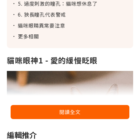
5. 過度刺激的瞳孔：貓咪想休息了
6. 狹長瞳孔代表警戒
貓咪眼睛異常要注意
更多相關
貓咪眼神1 - 愛的緩慢眨眼
閱讀全文
編輯推介