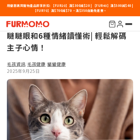
用優惠碼買寵物產品即享折扣: 【FUR20】滿$300減$20 | 【FUR40】滿$500減$40 |
【FUR70】滿$700減$70 。滿$350自動免運費。
【貓咪眼神密碼大公開】瞳孔放大、
瞇瞇眼和6種情緒讀懂術| 輕鬆解碼
主子心情！
毛孩資訊
毛孩健康
貓貓健康
/
/
2025年9月25日