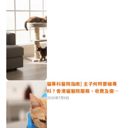
當貓咪的瞳孔突然變大，可能是因為牠感到興奮、好奇，
或是害怕。因為瞳孔會隨光線變化，在暗處瞳孔會自然
貓專科醫院指南| 主子何時要睇專
大，但如果在明亮的地方瞳孔還很大，可能是情緒有變。
科？香港貓醫院服務、收費及選擇
貼士
2026年7月9日
貓咪眼神5 - 過度刺激的瞳孔：貓咪
想休息了