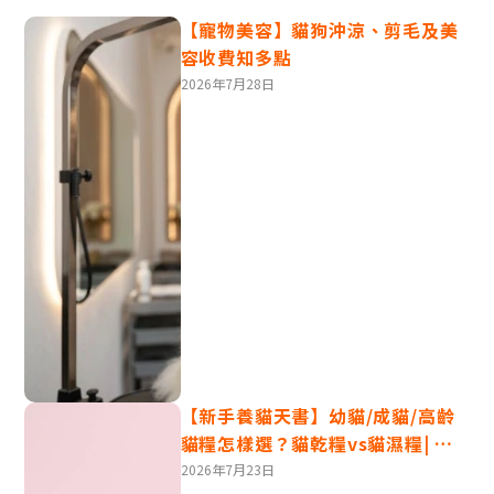
【寵物美容】貓狗沖涼、剪毛及美
容收費知多點
2026年7月28日
當貓咪慢慢地眨眼睛，眼睛半閉時，表示牠覺得很安心和
信任你。這是貓咪對你表達喜愛的方式。遇到這種情況，
【新手養貓天書】幼貓/成貓/高齡
你也可以回以慢眨眼，這樣牠會感到你們關係很好。
貓糧怎樣選？貓乾糧vs貓濕糧| 轉
糧方式須知
2026年7月23日