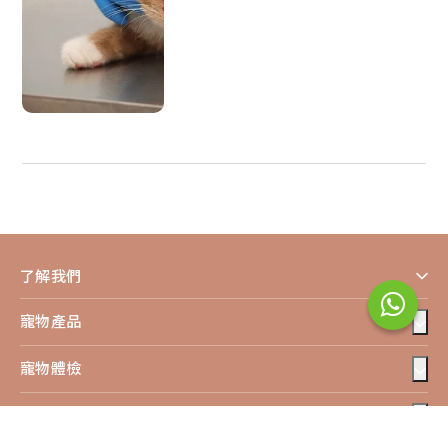
瞳孔大到幾乎全部是黑的，代表貓咪可能感到壓力太大或
了解我們
者開始焦躁。這時候牠可能不想再被摸了，繼續撫摸可能
會招惹牠生氣或抓人，最好讓牠自己休息。
寵物產品
寵物體檢
貓咪眼神6 - 狹長瞳孔代表警戒
寵物疫苗