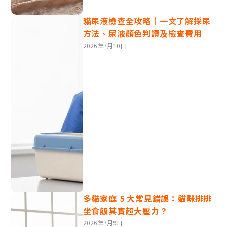
貓尿液檢查全攻略｜一文了解採尿
方法、尿液顏色判讀及檢查費用
2026年7月10日
有時候貓咪會盯著你看，眼神嚴肅，這可能代表牠不太開
心或有戒心。這時別用直視的眼神回應，會讓牠更緊張。
你可以用輕輕地眨眼來緩和氣氛。
多貓家庭 5 大常見錯誤：貓咪排排
坐食飯其實超大壓力？
貓咪眼神4 - 瞳孔放大：興奮或害怕
2026年7月9日