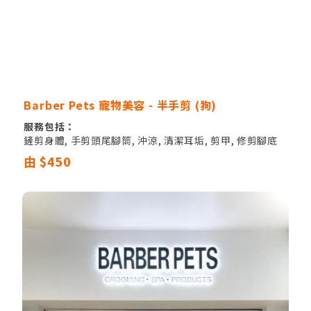
Barber Pets 寵物美容 - 半手剪 (狗)
服務包括：
鏟剪身體, 手剪頭尾腳筒, 沖涼, 清潔耳垢, 剪甲, 修剪腳底
毛, 修剪PAT PAT毛, 修剪遮蓋眼睛毛, 清潔肛門腺
由 $450