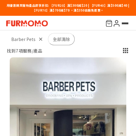
用優惠碼買寵物產品即享折扣: 【FUR20】滿$300減$20 | 【FUR40】滿$500減$40 |
【FUR70】滿$700減$70 。滿$350自動免運費。
價錢
地點
寵物種類
其他
排序
Barber Pets
全部清除
找到7項服務/產品