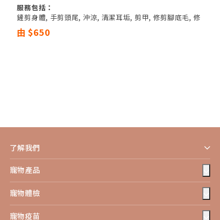
服務包括：
鏟剪身體, 手剪頭尾, 沖涼, 清潔耳垢, 剪甲, 修剪腳底毛, 修
剪PAT PAT毛, 修剪遮蓋眼睛毛, 清潔肛門腺
由 $650
了解我們
寵物產品
寵物體檢
寵物疫苗