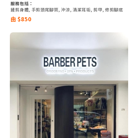
服務包括：
鏟剪身體, 手剪頭尾腳筒, 沖涼, 清潔耳垢, 剪甲, 修剪腳底
毛, 修剪PAT PAT毛, 修剪遮蓋眼睛毛, 清潔肛門腺
由 $850