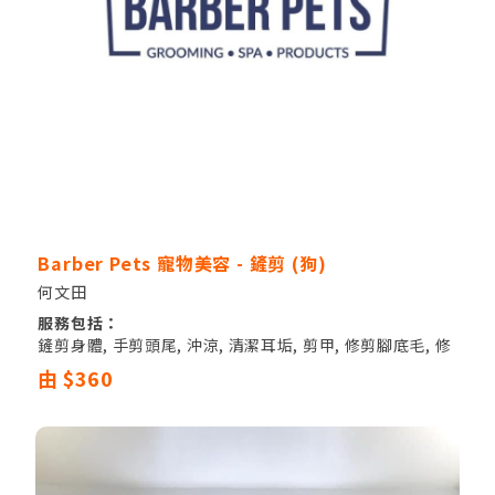
Barber Pets 寵物美容 - 鏟剪 (狗)
何文田
服務包括：
鏟剪身體, 手剪頭尾, 沖涼, 清潔耳垢, 剪甲, 修剪腳底毛, 修
剪PAT PAT毛, 修剪遮蓋眼睛毛, 清潔肛門腺
由 $360