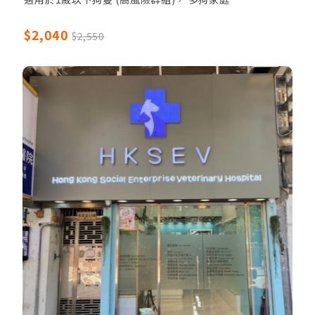
重點項目：狗腸炎快測（此傳染病常見於幼犬）, 犬瘟熱,
$2,040
$2,550
糞便核酸測試, 五合一基礎疫苗
基本項目：全身基本健康檢查（體重、體溫、聽心肺、睇
牙、關節、皮膚）