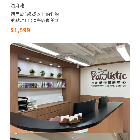
油麻地
適用於1歲或以上的狗狗
重點項目：X光影像診斷
其他項目：獸醫觸診，全血細胞計數，17項生化指數
$1,599