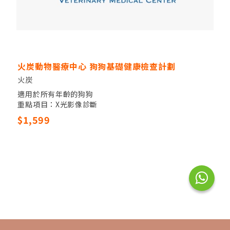
火炭動物醫療中心 狗狗基礎健康檢查計劃
火炭
適用於所有年齡的狗狗
重點項目：X光影像診斷
其他項目：獸醫觸診，全血細胞計數，17項生化指數，電
$1,599
解質檢驗