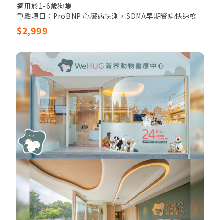
適用於1-6歲狗隻
重點項目：ProBNP 心臟病快測，SDMA早期腎病快速檢
驗，寄生蟲四合一快速篩檢
$2,999
基本項目：獸醫觸診，全血細胞計數，17項生化指數，電
解質檢驗，尿液檢測