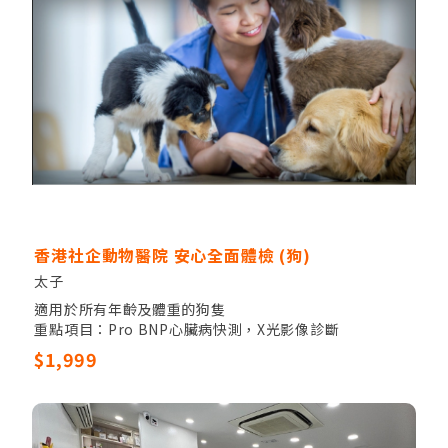
香港社企動物醫院 安心全面體檢 (狗)
太子
適用於所有年齡及體重的狗隻
重點項目：Pro BNP心臟病快測，X光影像診斷
其他項目：獸醫觸診，全血細胞計數，24項生化指數
$1,999