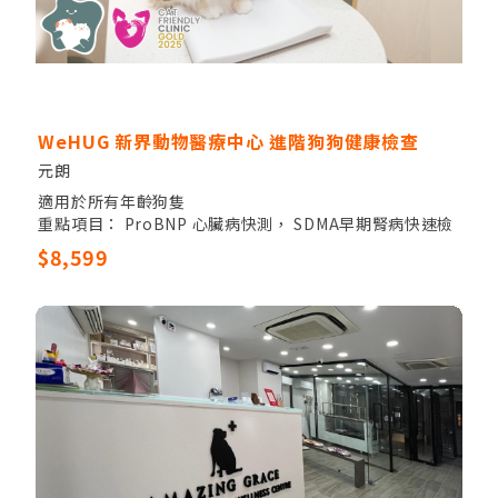
WeHUG 新界動物醫療中心 進階狗狗健康檢查
元朗
適用於所有年齡狗隻
重點項目： ProBNP 心臟病快測， SDMA早期腎病快速檢
驗，胸部X光，心臟超聲波檢查，腹腔超聲波檢查，甲狀腺
$8,599
檢查，炎症指標（C反應蛋白）
其他項目：獸醫觸診，全血細胞計數，17項生化指數，電
解質檢驗，尿液檢測