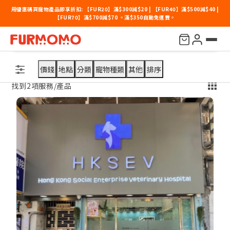
用優惠碼買寵物產品即享折扣: 【FUR20】滿$300減$20 | 【FUR40】滿$500減$40 |
【FUR70】滿$700減$70 。滿$350自動免運費。
疫苗接種對象是？
地區
香港社企動物醫院 (HKSEV)
全部清除
價錢
地點
分類
寵物種類
其他
排序
找到2項服務/產品