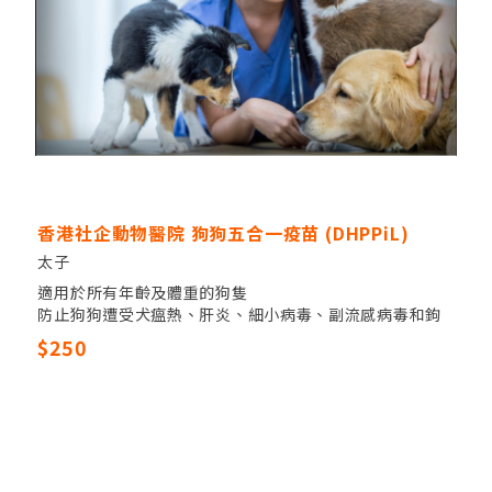
香港社企動物醫院 狗狗五合一疫苗 (DHPPiL)
太子
適用於所有年齡及體重的狗隻
防止狗狗遭受犬瘟熱、肝炎、細小病毒、副流感病毒和鉤
端螺旋體病的侵襲。
$250