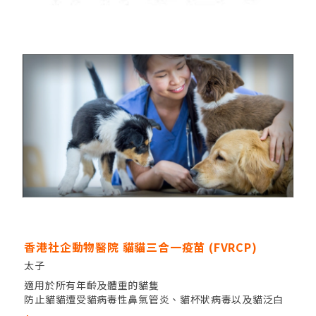
香港社企動物醫院 貓貓三合一疫苗 (FVRCP)
太子
適用於所有年齡及體重的貓隻
防止貓貓遭受貓病毒性鼻氣管炎、貓杯狀病毒以及貓泛白
血球減少症的侵襲。