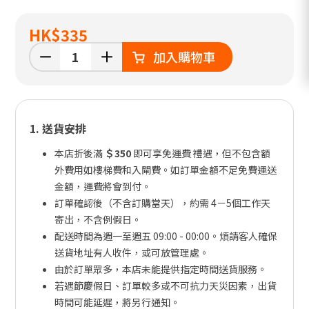
HK
$335
加入購物車
1. 送貨安排
本店折後滿
＄350
即可享免運費 禮遇，但不包含額
外費用如樓梯費和入閘費。如訂單金額不足免費運送
金額，運費將會到付。
訂單確認後（不含訂購當天），約需 4－5個工作天
寄出，不含例假日。
配送時間為週一至週五 09:00 - 00:00。煩請客人確保
送貨地址有人收件，或可放管理處。
由於訂單眾多，本店未能提供指定時間送貨服務。
若遇節慶假日、訂單較多或不可抗力天災因素，出貨
時間可能延遲，將另行通知。