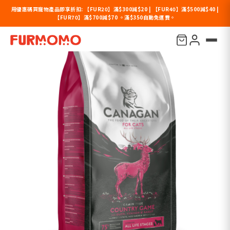
用優惠碼買寵物產品即享折扣: 【FUR20】滿$300減$20 | 【FUR40】滿$500減$40 |
【FUR70】滿$700減$70 。滿$350自動免運費。