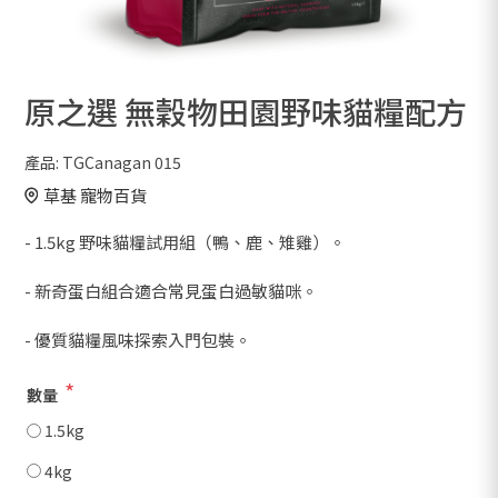
原之選 無穀物田園野味貓糧配方
產品:
TGCanagan 015
草基 寵物百貨
- 1.5kg 野味貓糧試用組（鴨、鹿、雉雞）。
- 新奇蛋白組合適合常見蛋白過敏貓咪。
- 優質貓糧風味探索入門包裝。
*
數量
1.5kg
4kg