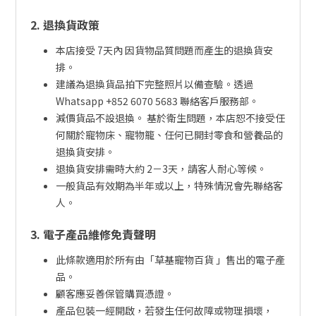
2. 退換貨政策
本店接受 7天內 因貨物品質問題而產生的退換貨安
排。
建議為退換貨品拍下完整照片以備查驗。透過
Whatsapp +852 6070 5683 聯絡客戶服務部。
減價貨品不設退換。 基於衛生問題，本店恕不接受任
何關於寵物床、寵物籠、任何已開封零食和營養品的
退換貨安排。
退換貨安排需時大約 2－3天，請客人耐心等候。
一般貨品有效期為半年或以上，特殊情況會先聯絡客
人。
3. 電子產品維修免責聲明
此條款適用於所有由「草基寵物百貨 」售出的電子產
品。
顧客應妥善保管購買憑證。
產品包裝一經開啟，若發生任何故障或物理損壞，