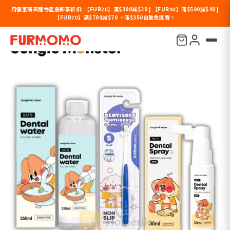
用優惠碼買寵物產品即享折扣: 【FUR20】滿$300減$20 | 【FUR40】滿$500減$40 |
【FUR70】滿$700減$70 。滿$350自動免運費。