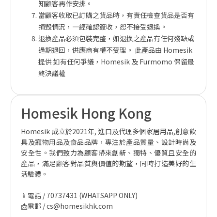
知顧客再作安排。
當顧客收取已訂購之貨品時，有責任檢查貨品是否有
損毀情況，一經確認簽收，恕不接受退換。
退換產品必須包裝完整，如退換之產品有任何殘缺或
過期退回，供應商有權不受理。
此產品由 Homesik
提供
如有任何爭議，Homesik 及 Furmomo 保留最
終決議權
Homesik Hong Kong
Homesik 成立於2021年, 進口及代理多個家居用品,創意飲
具及寵物用品及食品品牌，專注於產品質量、設計時尚及
安全性。我們致力為顧客帶來創新、獨特、優質且安全的
產品，滿足顧客對品質與價值的期望，同時打造美好的生
活驗體。
📱電話 / 70737431 (WHATSAPP ONLY)
📩電郵 / cs@homesikhk.com