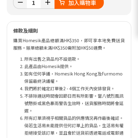
加入購物車
條款及細則
購買Homesik產品總額滿HK$350，即可享本地免費送貨
服務。賬單總額未滿HK$350需附加HK$50運費。
所有出售之貨品均不設退款。
此產品由Homesik提供。
如有任何爭議，Homesik Hong Kong及Furmomo
保留最終決議權。
我們將於確定訂單後2 - 4個工作天內安排發貨。
不排除運送時間會因節日而有所影響。當八號烈風訊
號懸掛或黑色暴雨警告生效時，送貨服務時間將會延
遲。
所有訂單須視乎相關貨品的供應情況再作最後確認。
倘若生活易未能提供任何訂單上的貨品，生活易有權
拒絕接受該訂單，並且會於送貨前透過電話或電郵通