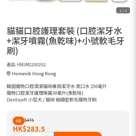
1
/
4
貓貓口腔護理套裝 (口腔潔牙水
+潔牙噴霧(魚乾味)+小號軟毛牙
刷)
產品:
HMJM2200252
Homesik Hong Kong
韓國寵物口腔清潔貓咪專用潔牙水 漱口水 250毫升
寵物口腔潔牙護理噴霧30毫升(魚乾味)
Dentisoft 小型犬 / 貓咪 極細密軟毛寵物牙刷
$475
6折
HK
$283.5