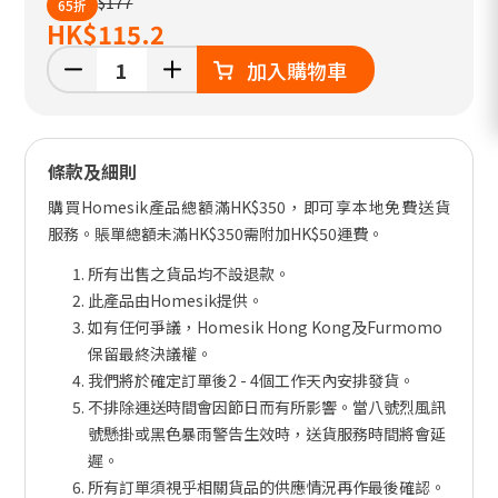
$177
65折
HK
$115.2
加入購物車
條款及細則
購買Homesik產品總額滿HK$350，即可享本地免費送貨
服務。賬單總額未滿HK$350需附加HK$50運費。
所有出售之貨品均不設退款。
此產品由Homesik提供。
如有任何爭議，Homesik Hong Kong及Furmomo
保留最終決議權。
我們將於確定訂單後2 - 4個工作天內安排發貨。
不排除運送時間會因節日而有所影響。當八號烈風訊
號懸掛或黑色暴雨警告生效時，送貨服務時間將會延
遲。
所有訂單須視乎相關貨品的供應情況再作最後確認。