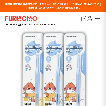
用優惠碼買寵物產品即享折扣: 【FUR20】滿$300減$20 | 【FUR40】滿$500減$40 |
【FUR70】滿$700減$70 。滿$350自動免運費。