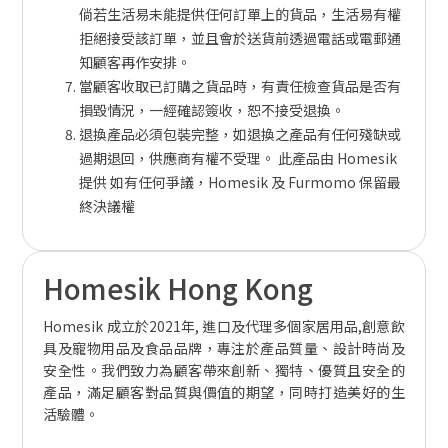
倘若生活易未能提供任何訂單上的貨品，生活易有權
拒絕接受該訂單，並且會於送貨前透過電話或電郵通
知顧客再作安排。
當顧客收取已訂購之貨品時，有責任檢查貨品是否有
損毀情況，一經確認簽收，恕不接受退換。
退換產品必須包裝完整，如退換之產品有任何殘缺或
過期退回，供應商有權不受理。
此產品由 Homesik
提供
如有任何爭議，Homesik 及 Furmomo 保留最
終決議權
Homesik Hong Kong
Homesik 成立於2021年, 進口及代理多個家居用品,創意飲
具及寵物用品及食品品牌，專注於產品質量、設計時尚及
安全性。我們致力為顧客帶來創新、獨特、優質且安全的
產品，滿足顧客對品質與價值的期望，同時打造美好的生
活驗體。