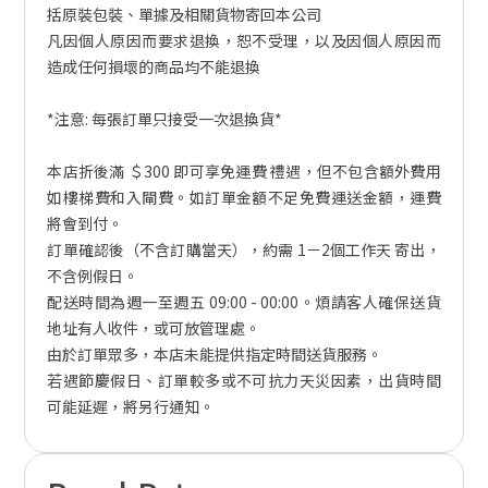
括原裝包裝、單據及相關貨物寄回本公司
凡因個人原因而要求退換，恕不受理，以及因個人原因而
造成任何損壞的商品均不能退換
*注意: 每張訂單只接受一次退換貨*
本店折後滿 ＄300 即可享免運費 禮遇，但不包含額外費用
如樓梯費和入閘費。如訂單金額不足免費運送金額，運費
將會到付。
訂單確認後（不含訂購當天），約需 1－2個工作天 寄出，
不含例假日。
配送時間為週一至週五 09:00 - 00:00。煩請客人確保送貨
地址有人收件，或可放管理處。
由於訂單眾多，本店未能提供指定時間送貨服務。
若遇節慶假日、訂單較多或不可抗力天災因素，出貨時間
可能延遲，將另行通知。