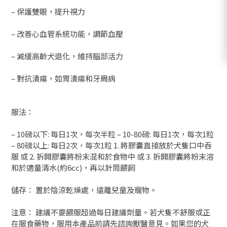
– 保護雙眼，提升視力
– 改善心血管系統功能，調節血壓
– 減緩高齡犬退化，維持腦部活力
– 對抗潰瘍，如胃潰瘍和牙周病
服法：
– 10磅以下: 每日1次，每次半粒 – 10-80磅: 每日1次，每次1粒
– 80磅以上: 每日2次，每次1粒 1. 將膠囊直接放於犬隻口中吞
服 或 2. 拆開膠囊將粉末混和於食物中 或 3. 拆開膠囊將粉末溶
和於適量清水(約6cc)，再以針筒餵飼
儲存： 置於陰涼乾燥處，遠離兒童及寵物。
注意： 建議不要餵服超過每日建議劑量。若犬隻不舒服或正
在服食藥物，服用本產品前請先諮詢獸醫意見。如果您的犬