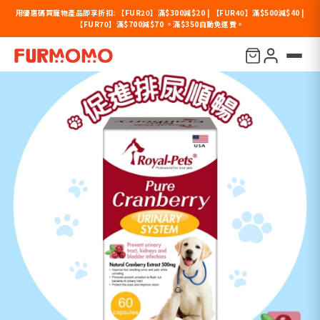
用優惠碼買寵物產品即享折扣: 【FUR20】滿$300減$20 | 【FUR40】滿$500減$40 |
【FUR70】滿$700減$70 。滿$350自動免運費。