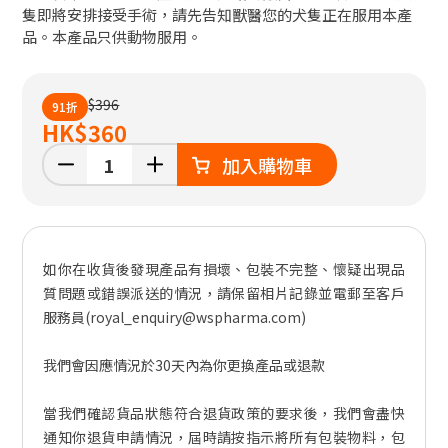
隻即將安排接受手術，請先告知獸醫您的犬隻正在服用本產
品。本產品只供動物服用。
$396
91折
HK
$360
加入購物車
如你在收貨後發現產品有損壞、包裝不完整、懷疑出現品
質問題或錯誤派送的情況，請保留相片記錄並電郵至客戶
服務員(royal_enquiry@wspharma.com)
我們會因應情況於30天內為你更換產品或退款
當我們確認貨品狀態符合退貨政策的要求後，我們會盡快
通知你退貨申請情況，屆時請按指示將所有包裝物料，包