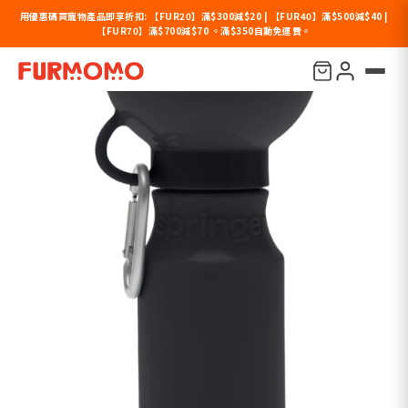
用優惠碼買寵物產品即享折扣: 【FUR20】滿$300減$20 | 【FUR40】滿$500減$40 |
【FUR70】滿$700減$70 。滿$350自動免運費。