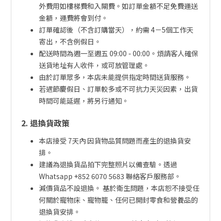
外費用如樓梯費和入閘費。如訂單金額不足免費運送
金額，運費將會到付。
訂單確認後（不含訂購當天），約需 4－5個工作天
寄出，不含例假日。
配送時間為週一至週五 09:00 - 00:00。煩請客人確保
送貨地址有人收件，或可放管理處。
由於訂單眾多，本店未能提供指定時間送貨服務。
若遇節慶假日、訂單較多或不可抗力天災因素，出貨
時間可能延遲，將另行通知。
2. 退換貨政策
本店接受 7天內 因貨物品質問題而產生的退換貨安
排。
建議為退換貨品拍下完整照片以備查驗。透過
Whatsapp +852 6070 5683 聯絡客戶服務部。
減價貨品不設退換。 基於衛生問題，本店恕不接受任
何關於寵物床、寵物籠、任何已開封零食和營養品的
退換貨安排。