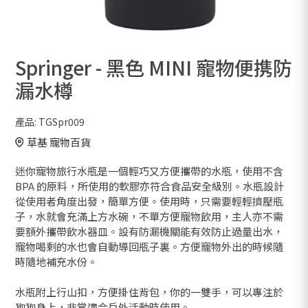
Springer - 黑色 MINI 寵物便携防
漏水樽
產品:
TGSpr009
草基 寵物百貨
迷你寵物旅行水瓶是一個輕巧又方便攜帶的水瓶，使用不含
BPA 的原料，所使用的軟膠亦符合食品安全級別。水瓶設計
從使用者角度出發，簡單方便。使用時，只需要輕輕擠壓瓶
子，水就會充滿上方水碗，不單方便寵物飲用，主人亦不需
要額外攜帶飲水器皿。設有防漏機關能有效防止過量出水，
寵物喝剩的水也會自動導回瓶子裏。方便寵物外出的時候隨
時隨地補充水份。
水瓶附上行山扣，方便掛住背包，你的一雙手，可以專注於
狗狗身上，非常適合戶外活動時使用。