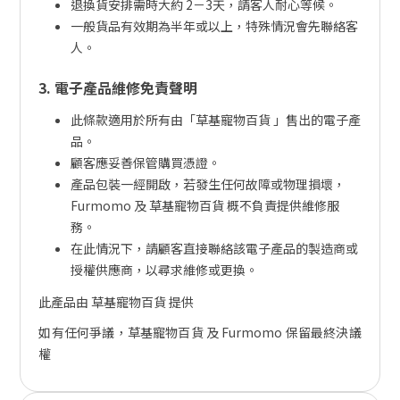
退換貨安排需時大約 2－3天，請客人耐心等候。
一般貨品有效期為半年或以上，特殊情況會先聯絡客
人。
3. 電子產品維修免責聲明
此條款適用於所有由「草基寵物百貨 」售出的電子產
品。
顧客應妥善保管購買憑證。
產品包裝一經開啟，若發生任何故障或物理損壞，
Furmomo 及 草基寵物百貨 概不負責提供維修服
務。
在此情況下，請顧客直接聯絡該電子產品的製造商或
授權供應商，以尋求維修或更換。
此產品由 草基寵物百貨 提供
如有任何爭議，草基寵物百貨 及 Furmomo 保留最終決議
權