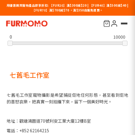
用優惠碼買寵物產品即享折扣: 【FUR20】滿$300減$20 | 【FUR40】滿$500減$40 |
【FUR70】滿$700減$70 。滿$350自動免運費。
價格過濾
0
10000
七舊毛工作室
七舊毛工作室寵物攝影是希望捕捉佢地任何形態，甚至看到佢地
的喜怒哀樂，把真實一刻拍攝下來，留下一個美好時光。
地址：觀塘鴻圖道70號利安工業大廈12樓B室
電話：+852 62164215