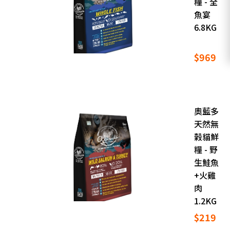
糧 - 全
魚宴
6.8KG
$969
奧藍多
天然無
榖貓鮮
糧 - 野
生鮭魚
+火雞
肉
1.2KG
$219