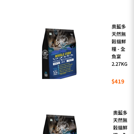
奧藍多
天然無
榖貓鮮
糧 - 全
魚宴
2.27KG
$419
奧藍多
天然無
榖貓鮮