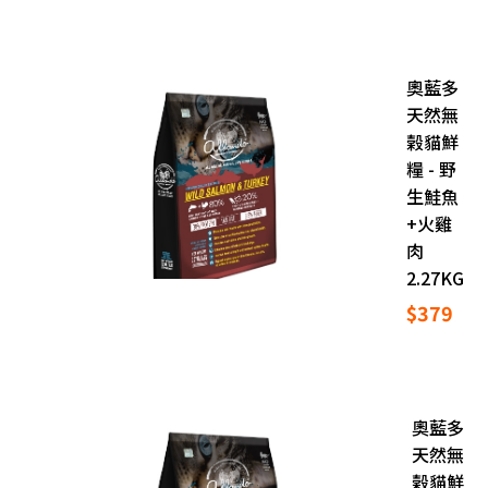
奧藍多
天然無
榖貓鮮
糧 - 野
生鮭魚
+火雞
肉
2.27KG
$379
奧藍多
天然無
榖貓鮮