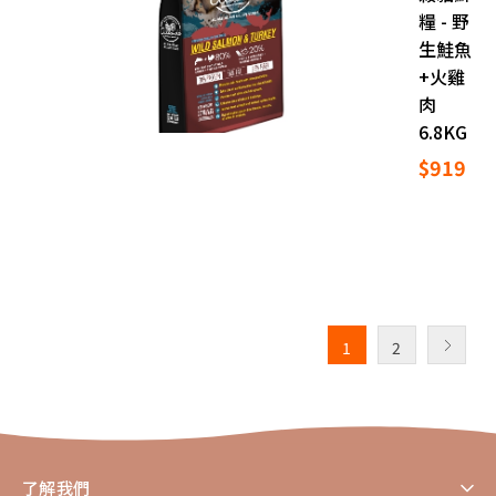
糧 - 野
生鮭魚
+火雞
肉
6.8KG
$919
1
2
了解我們