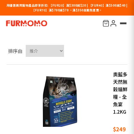
用優惠碼買寵物產品即享折扣: 【FUR20】滿$300減$20 | 【FUR40】滿$500減$40 |
【FUR70】滿$700減$70 。滿$350自動免運費。
奧藍多
排序由
奧藍多
天然無
榖貓鮮
糧 - 全
魚宴
1.2KG
$249