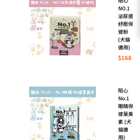
陪心
NO.1
泌尿道
紓壓保
健粉
(犬貓
適用)
$168
陪心
No.1
眼睛保
健葉黃
素 (犬
貓適
用)