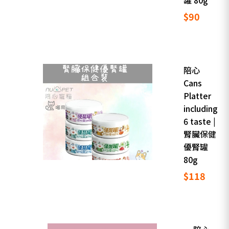
罐 80g
$90
陪心
Cans
Platter
including
6 taste |
腎臟保健
優腎罐
80g
$118