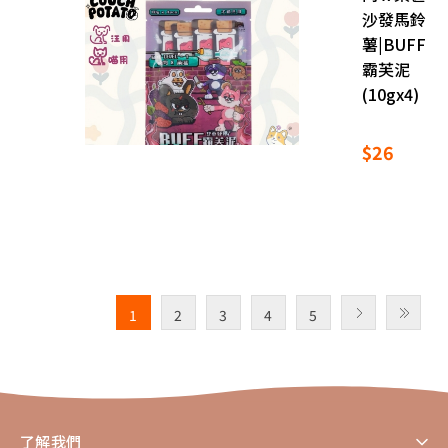
沙發馬鈴
薯|BUFF
霸芙泥
(10gx4)
$26
1
2
3
4
5
了解我們