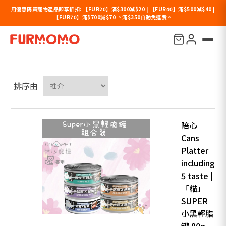
用優惠碼買寵物產品即享折扣: 【FUR20】滿$300減$20 | 【FUR40】滿$500減$40 |
【FUR70】滿$700減$70 。滿$350自動免運費。
陪心
排序由
陪心
Cans
Platter
including
5 taste |
「貓」
SUPER
小黑輕脂