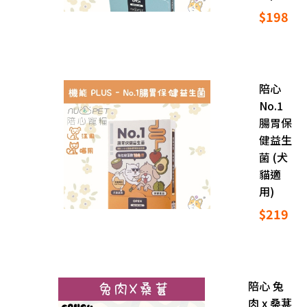
$198
陪心
No.1
腸胃保
健益生
菌 (犬
貓適
用)
$219
陪心 兔
肉 x 桑葚