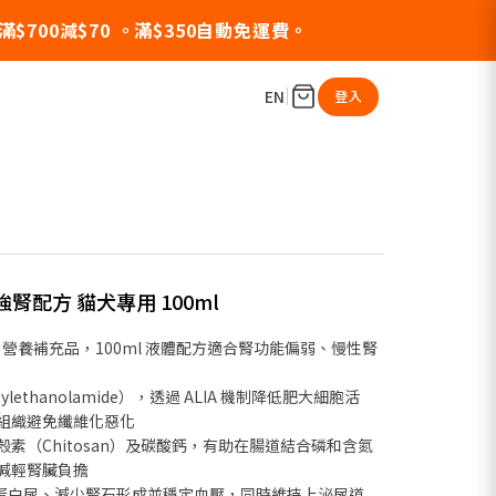
】滿$700減$70 。滿$350自動免運費。
EN
登入
存 強腎配方 貓犬專用 100ml
營養補充品，100ml 液體配方適合腎功能偏弱、慢性腎
ylethanolamide），透過 ALIA 機制降低肥大細胞活
組織避免纖維化惡化
、甲殼素（Chitosan）及碳酸鈣，有助在腸道結合磷和含氮
減輕腎臟負擔
改善蛋白尿、減少腎石形成並穩定血壓，同時維持上泌尿道