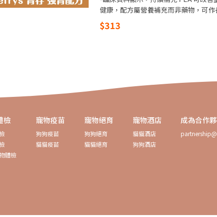
健康，配方屬營養補充而非藥物，可作
$313
體檢
寵物疫苗
寵物絕育
寵物酒店
成為合作
檢
狗狗疫苗
狗狗絕育
貓貓酒店
partnership@
檢
貓貓疫苗
貓貓絕育
狗狗酒店
物體檢