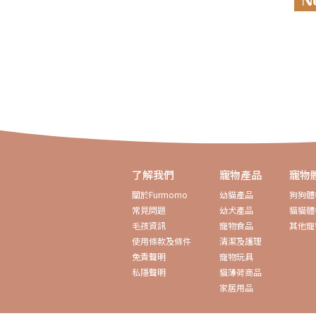
了解我們
寵物產品
寵物
關於Furmomo
幼貓產品
狗狗體
常見問題
幼犬產品
貓貓體
毛孩資訊
寵物食品
其他寵
使用條款及條件
清潔及護理
免責聲明
寵物玩具
私隱聲明
貓薄荷商品
家居用品