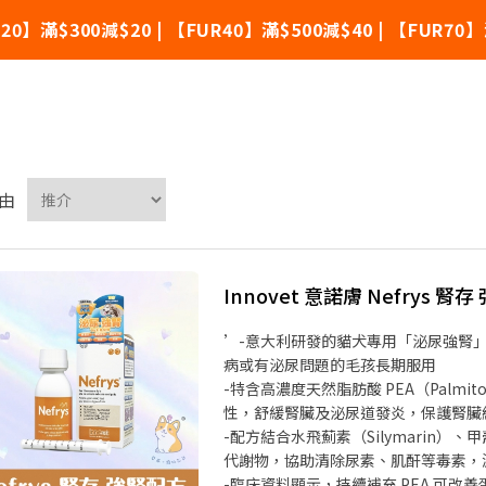
滿$300減$20 | 【FUR40】滿$500減$40 | 【FUR70
novet
由
Innovet 意諾膚 Nefrys 腎
’-意大利研發的貓犬專用「泌尿強腎」
病或有泌尿問題的毛孩長期服用
-特含高濃度天然脂肪酸 PEA（Palmito
性，舒緩腎臟及泌尿道發炎，保護腎臟
-配方結合水飛薊素（Silymarin）
代謝物，協助清除尿素、肌酐等毒素，
-臨床資料顯示，持續補充 PEA 可